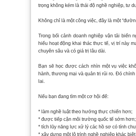
trọng không kém là thái độ nghề nghiệp, tư d
Không chỉ là một công việc, đây là một “đườ
Trong bối cảnh doanh nghiệp vận tải biển ng
hiểu hoạt động khai thác thực tế, vị trí nà
chuyên sâu và có giá trị lâu dài.
Bạn sẽ học được cách nhìn một vụ việc khô
hành, thương mại và quản trị rủi ro. Đó chín
lai.
Nếu bạn đang tìm một cơ hội để:
* làm nghề luật theo hướng thực chiến hơn;
* được tiếp cận môi trường quốc tế sớm hơn;
* tích lũy năng lực xử lý các hồ sơ có tính c
* xây dựng một lộ trình nghề nghiệp khác biệ