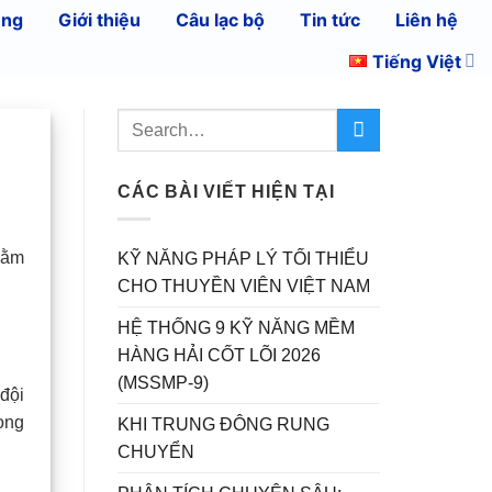
ụng
Giới thiệu
Câu lạc bộ
Tin tức
Liên hệ
Tiếng Việt
CÁC BÀI VIẾT HIỆN TẠI
nằm
KỸ NĂNG PHÁP LÝ TỐI THIỂU
CHO THUYỀN VIÊN VIỆT NAM
HỆ THỐNG 9 KỸ NĂNG MỀM
HÀNG HẢI CỐT LÕI 2026
(MSSMP-9)
đội
rong
KHI TRUNG ĐÔNG RUNG
CHUYỂN