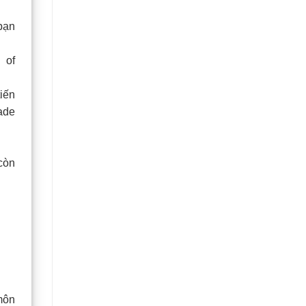
 bạn
 of
iến
rade
 còn
môn