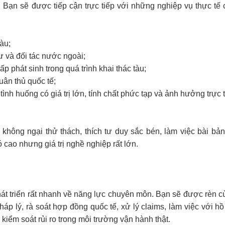
g. Bạn sẽ được tiếp cận trực tiếp với những nghiệp vụ thực tế 
àu;
sư và đối tác nước ngoài;
hấp phát sinh trong quá trình khai thác tàu;
tuân thủ quốc tế;
nh huống có giá trị lớn, tính chất phức tạp và ảnh hưởng trực 
không ngại thử thách, thích tư duy sắc bén, làm việc bài bản
cao nhưng giá trị nghề nghiệp rất lớn.
hát triển rất nhanh về năng lực chuyên môn. Bạn sẽ được rèn c
áp lý, rà soát hợp đồng quốc tế, xử lý claims, làm việc với h
 kiểm soát rủi ro trong môi trường vận hành thật.