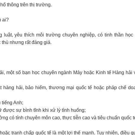
phổ thông trên thị trường.
m ai?
 luật, yêu thích môi trường chuyên nghiệp, có tinh thần học 
thù nhưng rất đáng giá.
hải, một số bạn học chuyên ngành Máy hoặc Kinh tế Hàng hải 
uật hàng hải, bảo hiểm, thương mại quốc tế hoặc pháp chế do
u tiếng Anh;
iữ được sự bình tĩnh khi xử lý tình huống;
ường có tính chuyên môn cao, thực tiễn cao và tiêu chuẩn quốc t
oặc tranh chấp quốc tế là một lợi thế mạnh. Tuy nhiên, điều q