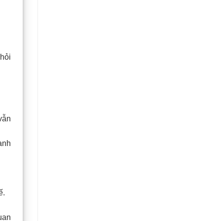
hỏi
vẫn
anh
ế.
uan