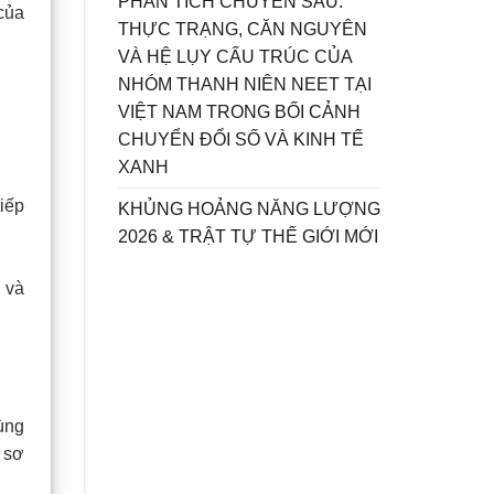
PHÂN TÍCH CHUYÊN SÂU:
của
THỰC TRẠNG, CĂN NGUYÊN
VÀ HỆ LỤY CẤU TRÚC CỦA
NHÓM THANH NIÊN NEET TẠI
VIỆT NAM TRONG BỐI CẢNH
CHUYỂN ĐỔI SỐ VÀ KINH TẾ
XANH
tiếp
KHỦNG HOẢNG NĂNG LƯỢNG
2026 & TRẬT TỰ THẾ GIỚI MỚI
 và
ùng
ồ sơ