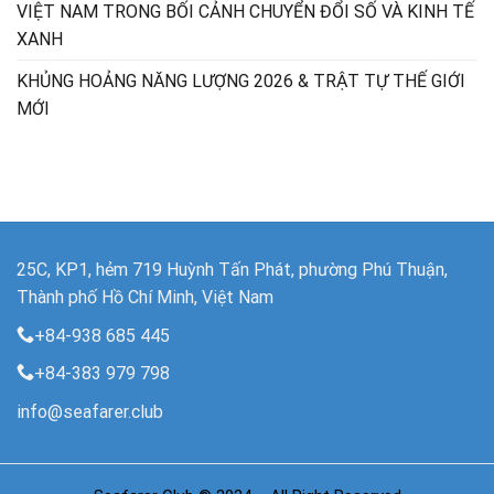
VIỆT NAM TRONG BỐI CẢNH CHUYỂN ĐỔI SỐ VÀ KINH TẾ
XANH
KHỦNG HOẢNG NĂNG LƯỢNG 2026 & TRẬT TỰ THẾ GIỚI
MỚI
25C, KP1, hẻm 719 Huỳnh Tấn Phát, phường Phú Thuận,
Thành phố Hồ Chí Minh, Việt Nam
+84-938 685 445
+84-383 979 798
info@seafarer.club