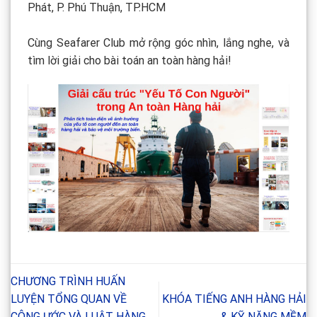
Phát, P. Phú Thuận, TP.HCM
Cùng Seafarer Club mở rộng góc nhìn, lắng nghe, và
tìm lời giải cho bài toán an toàn hàng hải!
CHƯƠNG TRÌNH HUẤN
LUYỆN TỔNG QUAN VỀ
KHÓA TIẾNG ANH HÀNG HẢI
CÔNG ƯỚC VÀ LUẬT HÀNG
& KỸ NĂNG MỀM