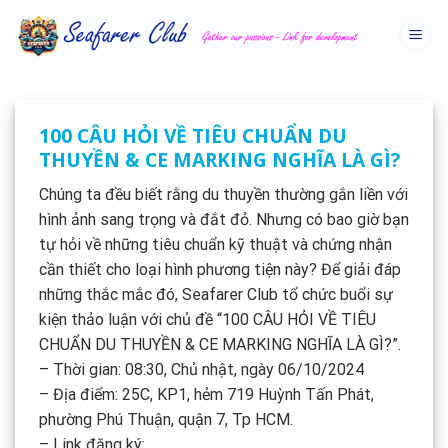
Skip
to
content
100 CÂU HỎI VỀ TIÊU CHUẨN DU
THUYỀN & CE MARKING NGHĨA LÀ GÌ?
Chúng ta đều biết rằng du thuyền thường gắn liền với
hình ảnh sang trọng và đắt đỏ. Nhưng có bao giờ bạn
tự hỏi về những tiêu chuẩn kỹ thuật và chứng nhận
cần thiết cho loại hình phương tiện này? Để giải đáp
những thắc mắc đó, Seafarer Club tổ chức buổi sự
kiện thảo luận với chủ đề “100 CÂU HỎI VỀ TIÊU
CHUẨN DU THUYỀN & CE MARKING NGHĨA LÀ GÌ?”.
– Thời gian: 08:30, Chủ nhật, ngày 06/10/2024
– Địa điểm: 25C, KP1, hẻm 719 Huỳnh Tấn Phát,
phường Phú Thuận, quận 7, Tp HCM.
– Link đăng ký: