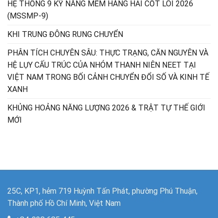
HỆ THỐNG 9 KỸ NĂNG MỀM HÀNG HẢI CỐT LÕI 2026
(MSSMP-9)
KHI TRUNG ĐÔNG RUNG CHUYỂN
PHÂN TÍCH CHUYÊN SÂU: THỰC TRẠNG, CĂN NGUYÊN VÀ
HỆ LỤY CẤU TRÚC CỦA NHÓM THANH NIÊN NEET TẠI
VIỆT NAM TRONG BỐI CẢNH CHUYỂN ĐỔI SỐ VÀ KINH TẾ
XANH
KHỦNG HOẢNG NĂNG LƯỢNG 2026 & TRẬT TỰ THẾ GIỚI
MỚI
25C, KP1, hẻm 719 Huỳnh Tấn Phát, phường Phú Thuận,
Thành phố Hồ Chí Minh, Việt Nam