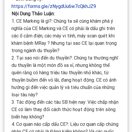
https://forms.gle/zNygdUu6w7cQkhJZ9
Nội Dung Thảo Luận:
1. CE Marking là gì?: Chúng ta sẽ cùng khám phá ý
nghĩa của CE Marking và CE có phải là dấu ghi trên
các ổ cắm điện, các máy vi tính, máy scan quét khi
khám bệnh MRay ? Nhưng tại sao CE lại quan trọng
trong ngành du thuyền?
2. Tại sao nói đến du thuyền?: Chúng ta thường nghĩ
du thuyền là một món đồ xa xỉ, nhưng không thể
quên rằng có hàng triệu tàu thuyền nhỏ khác, từ
thuyền buồm đến vỏ lãi, đang hoạt động. CE có ảnh
hưởng gì đến việc quản lý và tiêu chuẩn của những
loại tàu này?
3. Tác động đến các tàu SB hiện nay: Việc chấp nhận
CE có làm thay đổi cách thức hoạt động trên sông
biển hay không?
4. Cơ quan nào cấp dấu CE?: Liệu cơ quan cấp chứng
nhận CE có phải là Đăng kiểm không? Và các quốc