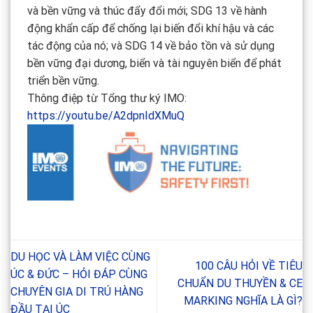
và bền vững và thúc đẩy đổi mới; SDG 13 về hành
động khẩn cấp để chống lại biến đổi khí hậu và các
tác động của nó; và SDG 14 về bảo tồn và sử dụng
bền vững đại dương, biển và tài nguyên biển để phát
triển bền vững.
Thông điệp từ Tổng thư ký IMO:
https://youtu.be/A2dpnIdXMuQ
DU HỌC VÀ LÀM VIỆC CÙNG
100 CÂU HỎI VỀ TIÊU
ÚC & ĐỨC – HỎI ĐÁP CÙNG
CHUẨN DU THUYỀN & CE
CHUYÊN GIA DI TRÚ HÀNG
MARKING NGHĨA LÀ GÌ?
ĐẦU TẠI ÚC