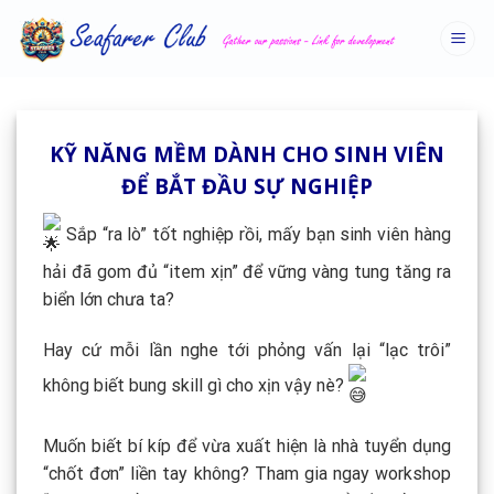
Skip
to
content
KỸ NĂNG MỀM DÀNH CHO SINH VIÊN
ĐỂ BẮT ĐẦU SỰ NGHIỆP
Sắp “ra lò” tốt nghiệp rồi, mấy bạn sinh viên hàng
hải đã gom đủ “item xịn” để vững vàng tung tăng ra
biển lớn chưa ta?
Hay cứ mỗi lần nghe tới phỏng vấn lại “lạc trôi”
không biết bung skill gì cho xịn vậy nè?
Muốn biết bí kíp để vừa xuất hiện là nhà tuyển dụng
“chốt đơn” liền tay không? Tham gia ngay workshop