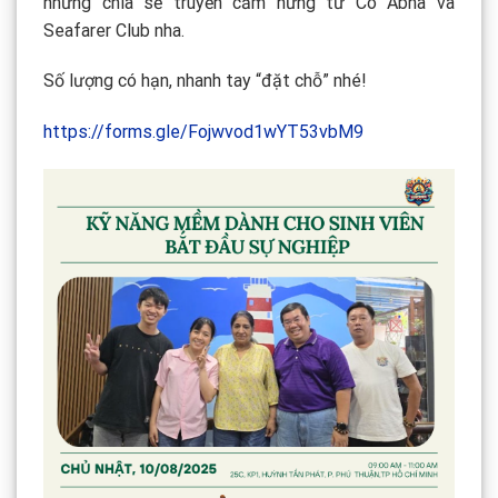
những chia sẻ truyền cảm hứng từ Cô Abha và
Seafarer Club nha.
Số lượng có hạn, nhanh tay “đặt chỗ” nhé!
https://forms.gle/Fojwvod1wYT53vbM9