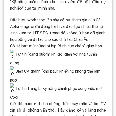
“Kỹ năng mềm dành cho sinh viên để bắt đầu sự
nghiệp” của tụi mình nha.
Đặc biệt, workshop lần này có sự tham gia của Cô
Abha – người đã đồng hành và đào tạo nhiều thế hệ
sinh viên tại UT-STC, trong đó không ít bạn đã giành
học bổng và đi tàu cho các chủ tàu Châu Âu.
Cô sẽ bật mí những bí kíp “đỉnh của chóp” giúp bạn
Tự tin “căng buồm” khi đối diện với nhà tuyển
dụng.
Biến CV thành “kho báu” khiến họ không thể làm
ngơ.
Tự tin trang bị kỹ năng chinh phục công việc mơ
ước!
Giờ thì manifest cho những điều may mắn và ôm CV
xịn sò đi phỏng vấn thôi. Hãy đăng ký và lắng nghe