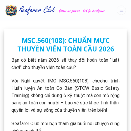
Skip
to
content
MSC.560(108): CHUẨN MỰC
THUYỀN VIÊN TOÀN CẦU 2026
Bạn có biết năm 2026 sẽ thay đổi hoàn toàn “luật
chơi” cho thuyền viên toàn cầu?
Với Nghị quyết IMO MSC.560(108), chương trình
Huấn luyện An toàn Cơ Bản (STCW Basic Safety
Training) không chỉ dừng ở kỹ thuật mà còn mở rộng
sang an toàn con người – bảo vệ sức khỏe tinh thần,
quyền lợi và sự sống của thuyền viên trên biển!
Seafarer Club mời bạn tham gia buổi nói chuyện cùng
chúng mình để: