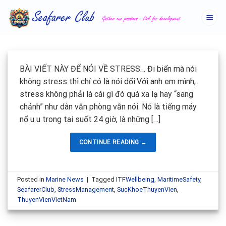
Skip
to
content
BÀI VIẾT NÀY ĐỂ NÓI VỀ STRESS… Đi biển mà nói
không stress thì chỉ có là nói dối.Với anh em mình,
stress không phải là cái gì đó quá xa lạ hay “sang
chảnh” như dân văn phòng vẫn nói. Nó là tiếng máy
nổ u u trong tai suốt 24 giờ, là những […]
CONTINUE READING
→
Posted in
Marine News
|
Tagged
ITFWellbeing
,
MaritimeSafety
,
SeafarerClub
,
StressManagement
,
SucKhoeThuyenVien
,
ThuyenVienVietNam