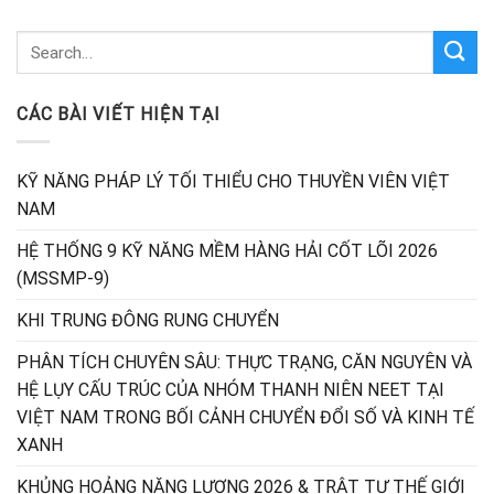
CÁC BÀI VIẾT HIỆN TẠI
KỸ NĂNG PHÁP LÝ TỐI THIỂU CHO THUYỀN VIÊN VIỆT
NAM
HỆ THỐNG 9 KỸ NĂNG MỀM HÀNG HẢI CỐT LÕI 2026
(MSSMP-9)
KHI TRUNG ĐÔNG RUNG CHUYỂN
PHÂN TÍCH CHUYÊN SÂU: THỰC TRẠNG, CĂN NGUYÊN VÀ
HỆ LỤY CẤU TRÚC CỦA NHÓM THANH NIÊN NEET TẠI
VIỆT NAM TRONG BỐI CẢNH CHUYỂN ĐỔI SỐ VÀ KINH TẾ
XANH
KHỦNG HOẢNG NĂNG LƯỢNG 2026 & TRẬT TỰ THẾ GIỚI