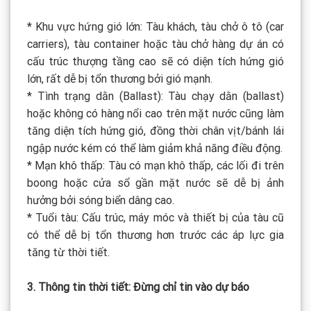
* Khu vực hứng gió lớn: Tàu khách, tàu chở ô tô (car
carriers), tàu container hoặc tàu chở hàng dự án có
cấu trúc thượng tầng cao sẽ có diện tích hứng gió
lớn, rất dễ bị tổn thương bởi gió mạnh.
* Tình trạng dằn (Ballast): Tàu chạy dằn (ballast)
hoặc không có hàng nổi cao trên mặt nước cũng làm
tăng diện tích hứng gió, đồng thời chân vịt/bánh lái
ngập nước kém có thể làm giảm khả năng điều động.
* Mạn khô thấp: Tàu có mạn khô thấp, các lối đi trên
boong hoặc cửa sổ gần mặt nước sẽ dễ bị ảnh
hưởng bởi sóng biển dâng cao.
* Tuổi tàu: Cấu trúc, máy móc và thiết bị của tàu cũ
có thể dễ bị tổn thương hơn trước các áp lực gia
tăng từ thời tiết.
3. Thông tin thời tiết: Đừng chỉ tin vào dự báo