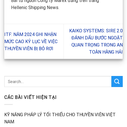
Bài từ nguồn Công ty Marex đăng trên trang
Hellenic Shipping News.
KAIKO SYSTEMS: SIRE 2.0
ITF: NĂM 2024 GHI NHẬN
ĐÁNH DẤU BƯỚC NGOẶT
MỨC CAO KỶ LỤC VỀ VIỆC
QUAN TRỌNG TRONG AN
THUYỀN VIÊN BỊ BỎ RƠI
TOÀN HÀNG HẢI
CÁC BÀI VIẾT HIỆN TẠI
KỸ NĂNG PHÁP LÝ TỐI THIỂU CHO THUYỀN VIÊN VIỆT
NAM