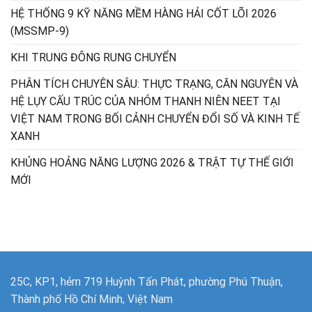
HỆ THỐNG 9 KỸ NĂNG MỀM HÀNG HẢI CỐT LÕI 2026
(MSSMP-9)
KHI TRUNG ĐÔNG RUNG CHUYỂN
PHÂN TÍCH CHUYÊN SÂU: THỰC TRẠNG, CĂN NGUYÊN VÀ
HỆ LỤY CẤU TRÚC CỦA NHÓM THANH NIÊN NEET TẠI
VIỆT NAM TRONG BỐI CẢNH CHUYỂN ĐỔI SỐ VÀ KINH TẾ
XANH
KHỦNG HOẢNG NĂNG LƯỢNG 2026 & TRẬT TỰ THẾ GIỚI
MỚI
25C, KP1, hẻm 719 Huỳnh Tấn Phát, phường Phú Thuận,
Thành phố Hồ Chí Minh, Việt Nam