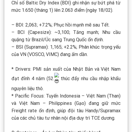
Chỉ số Baltic Dry Index (BDI) ghi nhận sự bứt phá từ
mức 1.650 (tháng 1) lên 2.063 điểm (ngày 18/02).
– BDI: 2,063; +7.2%; Phục hồi mạnh mẽ sau Tết.
– BCI (Capesize): ~3,100; Tăng mạnh; Nhu cầu
quặng từ Brazil/Úc sang Trung Quốc ổn định.
– BSI (Supramax): 1,165; +2.2%; Phân khúc trọng yếu
của VN (VOSCO, VIMC) đang ấm dần.
* Drivers: PMI sản xuất của Nhật Bản và Việt Nam
đạt đỉnh 4 năm (52.
thúc đẩy nhu cầu nhập khẩu
nguyên liệu thô.
* Pacific Focus: Tuyến Indonesia – Việt Nam (Than)
và Việt Nam – Philippines (Gạo) đang giữ mức
Freight rate ổn định, giúp đội tàu Handy/Supramax
của các chủ tàu tư nhân nội địa duy trì TCE dương.