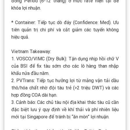
đồng Period (6-12 tháng) ở mức rate hiện tại để
khóa lợi nhuận.
* Container: Tiếp tục dò đáy (Confidence: Med). Ưu
tiên quản trị chi phí và cắt giảm các tuyến không
hiệu quả.
Vietnam Takeaway:
1. VOSCO/VIMC (Dry Bulk): Tận dụng nhịp hồi chữ V
của BSI để fix tàu sớm cho các lô hàng than nhập
khẩu nửa đầu năm.
2. PVTrans: Tiếp tục hưởng lợi từ mảng vận tải dầu
thô/hóa chất nhờ đội tàu trẻ (>2 triệu DWT) và các
hợp đồng COA dài hạn.
3. Cảnh báo: Các chủ tàu nội địa khai thác tàu cũ cần
đặc biệt lưu ý quy định về khí thải và phí nhiên liệu
mới tại Singapore để tránh bị “ăn mòn” lợi nhuận.