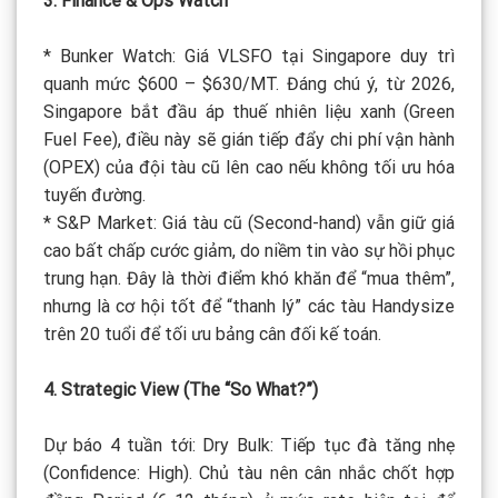
3. Finance & Ops Watch
* Bunker Watch: Giá VLSFO tại Singapore duy trì
quanh mức $600 – $630/MT. Đáng chú ý, từ 2026,
Singapore bắt đầu áp thuế nhiên liệu xanh (Green
Fuel Fee), điều này sẽ gián tiếp đẩy chi phí vận hành
(OPEX) của đội tàu cũ lên cao nếu không tối ưu hóa
tuyến đường.
* S&P Market: Giá tàu cũ (Second-hand) vẫn giữ giá
cao bất chấp cước giảm, do niềm tin vào sự hồi phục
trung hạn. Đây là thời điểm khó khăn để “mua thêm”,
nhưng là cơ hội tốt để “thanh lý” các tàu Handysize
trên 20 tuổi để tối ưu bảng cân đối kế toán.
4. Strategic View (The “So What?”)
Dự báo 4 tuần tới: Dry Bulk: Tiếp tục đà tăng nhẹ
(Confidence: High). Chủ tàu nên cân nhắc chốt hợp