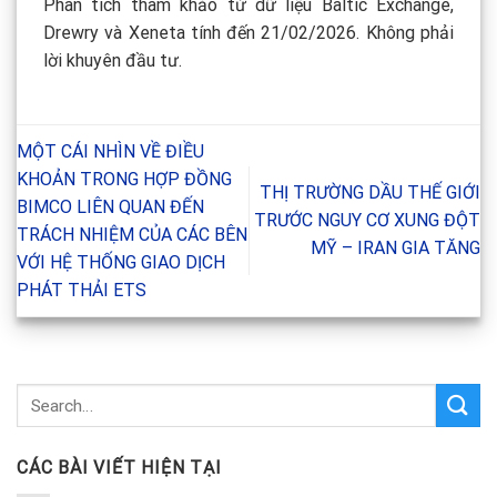
Phân tích tham khảo từ dữ liệu Baltic Exchange,
Drewry và Xeneta tính đến 21/02/2026. Không phải
lời khuyên đầu tư.
MỘT CÁI NHÌN VỀ ĐIỀU
KHOẢN TRONG HỢP ĐỒNG
THỊ TRƯỜNG DẦU THẾ GIỚI
BIMCO LIÊN QUAN ĐẾN
TRƯỚC NGUY CƠ XUNG ĐỘT
TRÁCH NHIỆM CỦA CÁC BÊN
MỸ – IRAN GIA TĂNG
VỚI HỆ THỐNG GIAO DỊCH
PHÁT THẢI ETS
CÁC BÀI VIẾT HIỆN TẠI