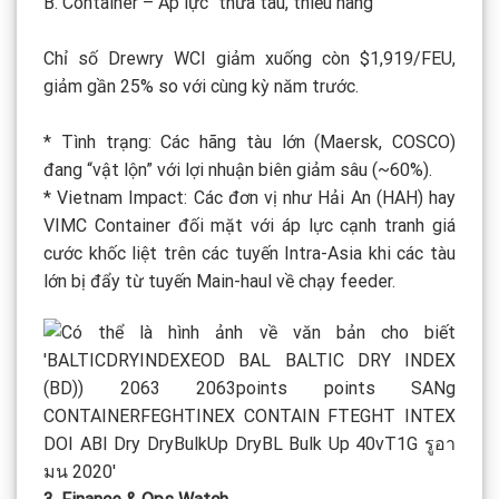
B. Container – Áp lực “thừa tàu, thiếu hàng”
Chỉ số Drewry WCI giảm xuống còn $1,919/FEU,
giảm gần 25% so với cùng kỳ năm trước.
* Tình trạng: Các hãng tàu lớn (Maersk, COSCO)
đang “vật lộn” với lợi nhuận biên giảm sâu (~60%).
* Vietnam Impact: Các đơn vị như Hải An (HAH) hay
VIMC Container đối mặt với áp lực cạnh tranh giá
cước khốc liệt trên các tuyến Intra-Asia khi các tàu
lớn bị đẩy từ tuyến Main-haul về chạy feeder.