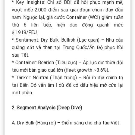
* Key Insights: Chỉ số BDI đã hồi phục mạnh mẽ,
vượt mốc 2.000 điểm sau giai đoạn chạm đáy đầu
năm. Ngược lại, giá cước Container (WCI) giảm tuần
thứ 6 liên tiếp, hiện dao động quanh mức
$1.919/FEU.
* Sentiment: Dry Bulk: Bullish (Lạc quan) – Nhu cầu
quặng sắt và than tại Trung Quốc/Ấn Độ phục hồi
sau Tết.
* Container: Bearish (Tiêu cực) – Áp lực dư thừa đội
tàu mới bàn giao quá lớn (fleet growth ~3.6%).
* Tanker: Neutral (Thận trọng) – Rủi ro địa chính trị
tại Biển Đỏ vẫn âm ỉ dù đã có dấu hiệu mở cửa lại
một phần.
2. Segment Analysis (Deep Dive)
A. Dry Bulk (Hàng rời) – Điểm sáng cho chủ tàu Việt