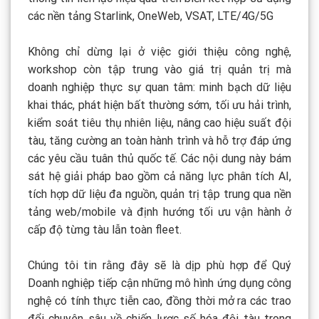
các nền tảng Starlink, OneWeb, VSAT, LTE/4G/5G
Không chỉ dừng lại ở việc giới thiệu công nghệ,
workshop còn tập trung vào giá trị quản trị mà
doanh nghiệp thực sự quan tâm: minh bạch dữ liệu
khai thác, phát hiện bất thường sớm, tối ưu hải trình,
kiểm soát tiêu thụ nhiên liệu, nâng cao hiệu suất đội
tàu, tăng cường an toàn hành trình và hỗ trợ đáp ứng
các yêu cầu tuân thủ quốc tế. Các nội dung này bám
sát hệ giải pháp bao gồm cả năng lực phân tích AI,
tích hợp dữ liệu đa nguồn, quản trị tập trung qua nền
tảng web/mobile và định hướng tối ưu vận hành ở
cấp độ từng tàu lẫn toàn fleet.
Chúng tôi tin rằng đây sẽ là dịp phù hợp để Quý
Doanh nghiệp tiếp cận những mô hình ứng dụng công
nghệ có tính thực tiễn cao, đồng thời mở ra các trao
đổi chuyên sâu về chiến lược số hóa đội tàu trong