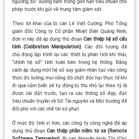
ngưỡng đỏ” xuống nằm trong giới hạn tiêu chuẩn cho
phép trước khi gửi về trung tâm giám sát.
Theo lời khai của bị can Lê Việt Cường, Phó Tổng
giám đốc Công ty Cổ phần Nhiệt điện Quảng Ninh,
đơn vị này đã áp dụng thủ đoạn
Can thiệp hệ số cấu
hình (Calibration Manipulation)
. Các đối tượng đã
chủ động lập trình lại các thiết bị phân tích khí thải,
“chỉnh hệ số” tính toán bên trong hệ thống. Bằng
cách áp dụng một hệ số suy giảm nhân tạo vào công
thức đo lường, mọi nồng độ chất độc hại thực tế khi
đi qua cảm biến sẽ tự động bị thu nhỏ lại theo tỷ lệ
được cài đặt trước, tạo ra các thông số đẹp, đạt
tiêu chuẩn truyền về Sở Tài nguyên và Môi trường để
đối phó với các chế tài xử phạt.
Ở mức độ tinh vi hơn, các công ty công nghệ đã áp
dụng thủ đoạn
Can thiệp phần mềm từ xa (Remote
Software Tampering)
. Bị can Nguyễn Hoài Thi (Chủ