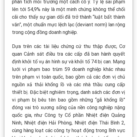
phân tích môi trường một cách cố ý. Tỷ lệ sai phạm
lên tới 54,9% này là một minh chứng không thể chối
cãi cho thấy sự gian dối đã trở thành “luật bất thành
văn”, một chuẩn mực lệch lạc (deviant norm) lan rộng
trong cộng đồng doanh nghiệp.
Dựa trên các tài liệu chứng cứ thu thập được, Cơ
quan Cảnh sát điều tra các cấp đã ban hành quyết
định khởi tố vụ án hình sự và khởi tố 74 bị can. Mạng
lưới vi phạm bao trùm 59 doanh nghiệp khác nhau
trên phạm vi toàn quốc, bao gồm cả các đơn vị chủ
nguồn xả thải khổng lồ và các nhà thầu cung cấp
thiết bị. Đặc biệt nghiêm trọng, danh sách các đơn vị
vi phạm bị bêu tên bao gồm những “gã khổng lồ”
đóng vai trò xương sống của nền công nghiệp nặng
quốc gia, như Công ty Cổ phần Nhiệt điện Quảng
Ninh, Nhiệt điện Hải Phòng, Nhiệt điện Thái Bình 2,
cùng hàng loạt các công ty hoạt động trong lĩnh vực