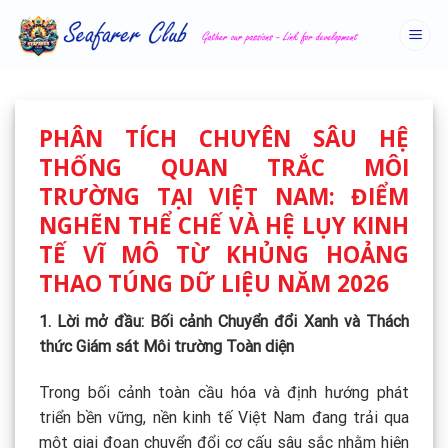
Skip
to
content
PHÂN TÍCH CHUYÊN SÂU HỆ
THỐNG QUAN TRẮC MÔI
TRƯỜNG TẠI VIỆT NAM: ĐIỂM
NGHẼN THỂ CHẾ VÀ HỆ LỤY KINH
TẾ VĨ MÔ TỪ KHỦNG HOẢNG
THAO TÚNG DỮ LIỆU NĂM 2026
1. Lời mở đầu: Bối cảnh Chuyển đổi Xanh và Thách
thức Giám sát Môi trường Toàn diện
Trong bối cảnh toàn cầu hóa và định hướng phát
triển bền vững, nền kinh tế Việt Nam đang trải qua
một giai đoạn chuyển đổi cơ cấu sâu sắc nhằm hiện