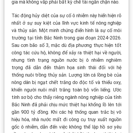
gia mà không vấp phải bất kỳ chế tài ngăn chặn nào.
Tác động hủy diệt của sự cố ô nhiễm này hiển hiện rõ
nhất ở sự suy kiệt của lĩnh vực kinh tế nông nghiệp
và thủy sản. Một minh chứng điển hình là sự cố môi
trường tại tỉnh Bắc Ninh trong giai đoạn 2024-2026.
Sau cơn bão số 3, mặc dù địa phương thực hiện tốt
công tác cứu hộ, không để xảy ra thiệt hại về người,
nhưng tình trạng nguồn nước bị ô nhiễm nghiêm
trọng đã dẫn đến thảm họa sinh thái đối với hệ
thống nuôi trồng thủy sản. Lượng lớn cá lồng bè của
nông dân bị ngạt chết trắng do độc tố và thiếu oxy,
khiến người nuôi mất trắng toàn bộ vốn liếng. Ước
tính sơ bộ cho thấy riêng ngành nông nghiệp của tỉnh
Bắc Ninh đã phải chịu mức thiệt hại khổng lồ lên tới
gần 900 tỷ đồng. Khi các hệ thống quan trắc bị vô
hiệu hóa, nhà nước mất đi công cụ truy xuất nguồn
gốc ô nhiễm, dẫn đến việc không thể lập hồ sơ yêu