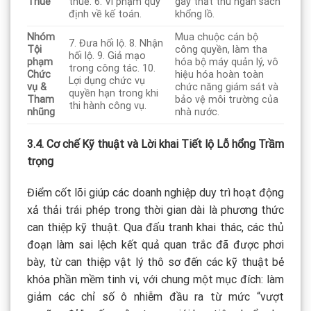
Thuế
thuế. 6. Vi phạm quy
gây thất thu ngân sách
định về kế toán.
khổng lồ.
Nhóm
Mua chuộc cán bộ
7. Đưa hối lộ. 8. Nhận
Tội
công quyền, làm tha
hối lộ. 9. Giả mạo
phạm
hóa bộ máy quản lý, vô
trong công tác. 10.
Chức
hiệu hóa hoàn toàn
Lợi dụng chức vụ
vụ &
chức năng giám sát và
quyền hạn trong khi
Tham
bảo vệ môi trường của
thi hành công vụ.
nhũng
nhà nước.
3.4. Cơ chế Kỹ thuật và Lời khai Tiết lộ Lỗ hổng Trầm
trọng
Điểm cốt lõi giúp các doanh nghiệp duy trì hoạt động
xả thải trái phép trong thời gian dài là phương thức
can thiệp kỹ thuật. Qua đấu tranh khai thác, các thủ
đoạn làm sai lệch kết quả quan trắc đã được phơi
bày, từ can thiệp vật lý thô sơ đến các kỹ thuật bẻ
khóa phần mềm tinh vi, với chung một mục đích: làm
giảm các chỉ số ô nhiễm đầu ra từ mức “vượt