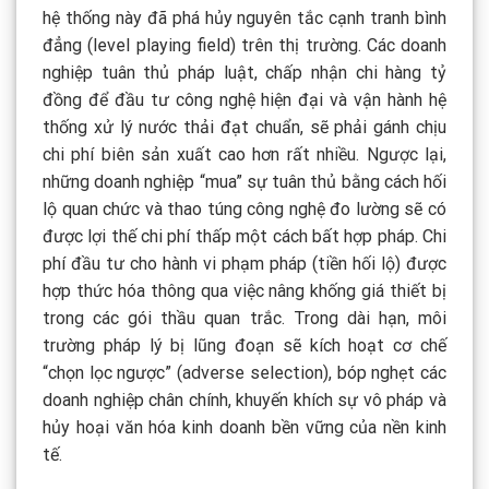
hệ thống này đã phá hủy nguyên tắc cạnh tranh bình
đẳng (level playing field) trên thị trường. Các doanh
nghiệp tuân thủ pháp luật, chấp nhận chi hàng tỷ
đồng để đầu tư công nghệ hiện đại và vận hành hệ
thống xử lý nước thải đạt chuẩn, sẽ phải gánh chịu
chi phí biên sản xuất cao hơn rất nhiều. Ngược lại,
những doanh nghiệp “mua” sự tuân thủ bằng cách hối
lộ quan chức và thao túng công nghệ đo lường sẽ có
được lợi thế chi phí thấp một cách bất hợp pháp. Chi
phí đầu tư cho hành vi phạm pháp (tiền hối lộ) được
hợp thức hóa thông qua việc nâng khống giá thiết bị
trong các gói thầu quan trắc. Trong dài hạn, môi
trường pháp lý bị lũng đoạn sẽ kích hoạt cơ chế
“chọn lọc ngược” (adverse selection), bóp nghẹt các
doanh nghiệp chân chính, khuyến khích sự vô pháp và
hủy hoại văn hóa kinh doanh bền vững của nền kinh
tế.