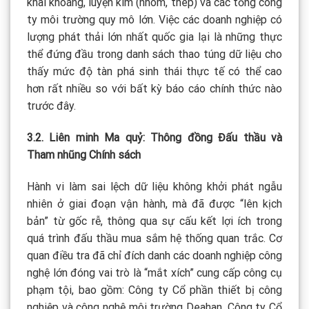
khai khoáng, luyện kim (nhôm, thép) và các tổng công
ty môi trường quy mô lớn. Việc các doanh nghiệp có
lượng phát thải lớn nhất quốc gia lại là những thực
thể đứng đầu trong danh sách thao túng dữ liệu cho
thấy mức độ tàn phá sinh thái thực tế có thể cao
hơn rất nhiều so với bất kỳ báo cáo chính thức nào
trước đây.
3.2. Liên minh Ma quỷ: Thông đồng Đấu thầu và
Tham nhũng Chính sách
Hành vi làm sai lệch dữ liệu không khởi phát ngẫu
nhiên ở giai đoạn vận hành, mà đã được “lên kịch
bản” từ gốc rễ, thông qua sự cấu kết lợi ích trong
quá trình đấu thầu mua sắm hệ thống quan trắc. Cơ
quan điều tra đã chỉ đích danh các doanh nghiệp công
nghệ lớn đóng vai trò là “mắt xích” cung cấp công cụ
phạm tội, bao gồm: Công ty Cổ phần thiết bị công
nghiệp và công nghệ môi trường Deahan, Công ty Cổ