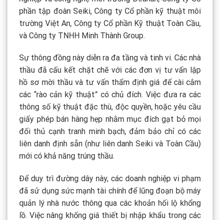
phần tập đoàn Seiki, Công ty Cổ phần kỹ thuật môi
trường Việt An, Công ty Cổ phần Kỹ thuật Toàn Cầu,
và Công ty TNHH Minh Thành Group.
Sự thông đồng này diễn ra đa tầng và tinh vi. Các nhà
thầu đã cấu kết chặt chẽ với các đơn vị tư vấn lập
hồ sơ mời thầu và tư vấn thẩm định giá để cài cắm
các “rào cản kỹ thuật” có chủ đích. Việc đưa ra các
thông số kỹ thuật đặc thù, độc quyền, hoặc yêu cầu
giấy phép bán hàng hẹp nhằm mục đích gạt bỏ mọi
đối thủ cạnh tranh minh bạch, đảm bảo chỉ có các
liên danh định sẵn (như liên danh Seiki và Toàn Cầu)
mới có khả năng trúng thầu.
Để duy trì đường dây này, các doanh nghiệp vi phạm
đã sử dụng sức mạnh tài chính để lũng đoạn bộ máy
quản lý nhà nước thông qua các khoản hối lộ khổng
lồ. Việc nâng khống giá thiết bị nhập khẩu trong các