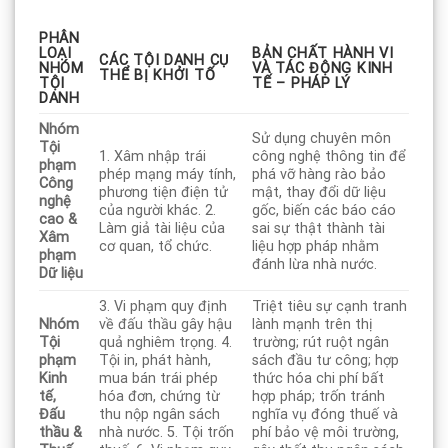
PHÂN
LOẠI
BẢN CHẤT HÀNH VI
CÁC TỘI DANH CỤ
NHÓM
VÀ TÁC ĐỘNG KINH
THỂ BỊ KHỞI TỐ
TỘI
TẾ – PHÁP LÝ
DANH
Nhóm
Sử dụng chuyên môn
Tội
1. Xâm nhập trái
công nghệ thông tin để
phạm
phép mạng máy tính,
phá vỡ hàng rào bảo
Công
phương tiện điện tử
mật, thay đổi dữ liệu
nghệ
của người khác. 2.
gốc, biến các báo cáo
cao &
Làm giả tài liệu của
sai sự thật thành tài
Xâm
cơ quan, tổ chức.
liệu hợp pháp nhằm
phạm
đánh lừa nhà nước.
Dữ liệu
3. Vi phạm quy định
Triệt tiêu sự cạnh tranh
Nhóm
về đấu thầu gây hậu
lành mạnh trên thị
Tội
quả nghiêm trọng. 4.
trường; rút ruột ngân
phạm
Tội in, phát hành,
sách đầu tư công; hợp
Kinh
mua bán trái phép
thức hóa chi phí bất
tế,
hóa đơn, chứng từ
hợp pháp; trốn tránh
Đấu
thu nộp ngân sách
nghĩa vụ đóng thuế và
thầu &
nhà nước. 5. Tội trốn
phí bảo vệ môi trường,