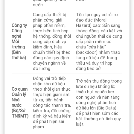
nước.
Cung cấp thiết bị
Tồn tại nguy cơ rủi ro
phần cứng, giải
đạo đức (Moral
Công ty
pháp phần mềm,
Hazard) cao: Sẵn sàng
Công
thực hiện tích hợp
thông đồng, cấu kết với
nghệ
hệ thống, đồng thời
chủ nguồn thải để cung
Môi
cung cấp dịch vụ
cấp phần mềm có
trường
kiểm định, hiệu
chứa “cửa hậu”
(Bên
chuẩn thiết bị theo
(backdoor) nhằm thao
thứ ba)
đúng các quy định
túng dữ liệu để trúng
chuyên ngành về
thầu và duy trì hợp
đo lường.
đồng béo bở.
Đóng vai trò tiếp
Trở nên thụ động trong
nhận kho dữ liệu
lưới dữ liệu khổng lồ;
Cơ quan
theo thời gian thực,
thiếu hụt nguồn lực
Quản lý
thực hiện giám sát
con người và nền tảng
Nhà
từ xa, tiến hành
công nghệ phân tích
nước
công tác thanh tra,
dữ liệu lớn (Big Data)
(Bộ/Sở
kiểm tra, đối chứng
để phát hiện sớm các
TN&MT)
định kỳ và hậu kiểm
bất thường có tính quy
để phát hiện sai
luật.
phạm.