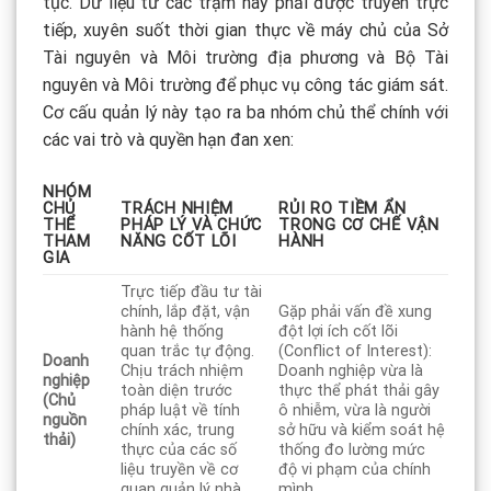
tục. Dữ liệu từ các trạm này phải được truyền trực
tiếp, xuyên suốt thời gian thực về máy chủ của Sở
Tài nguyên và Môi trường địa phương và Bộ Tài
nguyên và Môi trường để phục vụ công tác giám sát.
Cơ cấu quản lý này tạo ra ba nhóm chủ thể chính với
các vai trò và quyền hạn đan xen:
NHÓM
CHỦ
TRÁCH NHIỆM
RỦI RO TIỀM ẨN
THỂ
PHÁP LÝ VÀ CHỨC
TRONG CƠ CHẾ VẬN
THAM
NĂNG CỐT LÕI
HÀNH
GIA
Trực tiếp đầu tư tài
chính, lắp đặt, vận
Gặp phải vấn đề xung
hành hệ thống
đột lợi ích cốt lõi
quan trắc tự động.
(Conflict of Interest):
Doanh
Chịu trách nhiệm
Doanh nghiệp vừa là
nghiệp
toàn diện trước
thực thể phát thải gây
(Chủ
pháp luật về tính
ô nhiễm, vừa là người
nguồn
chính xác, trung
sở hữu và kiểm soát hệ
thải)
thực của các số
thống đo lường mức
liệu truyền về cơ
độ vi phạm của chính
quan quản lý nhà
mình.