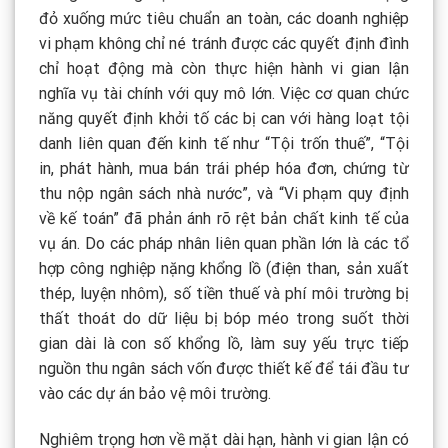
đỏ xuống mức tiêu chuẩn an toàn, các doanh nghiệp
vi phạm không chỉ né tránh được các quyết định đình
chỉ hoạt động mà còn thực hiện hành vi gian lận
nghĩa vụ tài chính với quy mô lớn. Việc cơ quan chức
năng quyết định khởi tố các bị can với hàng loạt tội
danh liên quan đến kinh tế như “Tội trốn thuế”, “Tội
in, phát hành, mua bán trái phép hóa đơn, chứng từ
thu nộp ngân sách nhà nước”, và “Vi phạm quy định
về kế toán” đã phản ánh rõ rệt bản chất kinh tế của
vụ án. Do các pháp nhân liên quan phần lớn là các tổ
hợp công nghiệp nặng khổng lồ (điện than, sản xuất
thép, luyện nhôm), số tiền thuế và phí môi trường bị
thất thoát do dữ liệu bị bóp méo trong suốt thời
gian dài là con số khổng lồ, làm suy yếu trực tiếp
nguồn thu ngân sách vốn được thiết kế để tái đầu tư
vào các dự án bảo vệ môi trường.
Nghiêm trọng hơn về mặt dài hạn, hành vi gian lận có