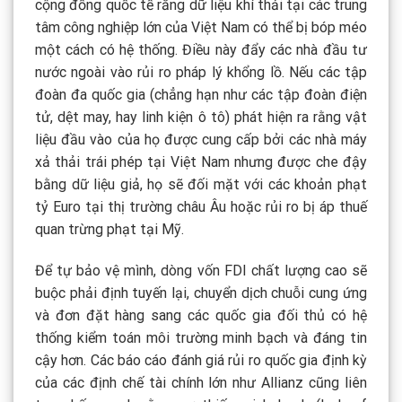
cộng đồng quốc tế rằng dữ liệu khí thải tại các trung
tâm công nghiệp lớn của Việt Nam có thể bị bóp méo
một cách có hệ thống. Điều này đẩy các nhà đầu tư
nước ngoài vào rủi ro pháp lý khổng lồ. Nếu các tập
đoàn đa quốc gia (chẳng hạn như các tập đoàn điện
tử, dệt may, hay linh kiện ô tô) phát hiện ra rằng vật
liệu đầu vào của họ được cung cấp bởi các nhà máy
xả thải trái phép tại Việt Nam nhưng được che đậy
bằng dữ liệu giả, họ sẽ đối mặt với các khoản phạt
tỷ Euro tại thị trường châu Âu hoặc rủi ro bị áp thuế
quan trừng phạt tại Mỹ.
Để tự bảo vệ mình, dòng vốn FDI chất lượng cao sẽ
buộc phải định tuyến lại, chuyển dịch chuỗi cung ứng
và đơn đặt hàng sang các quốc gia đối thủ có hệ
thống kiểm toán môi trường minh bạch và đáng tin
cậy hơn. Các báo cáo đánh giá rủi ro quốc gia định kỳ
của các định chế tài chính lớn như Allianz cũng liên