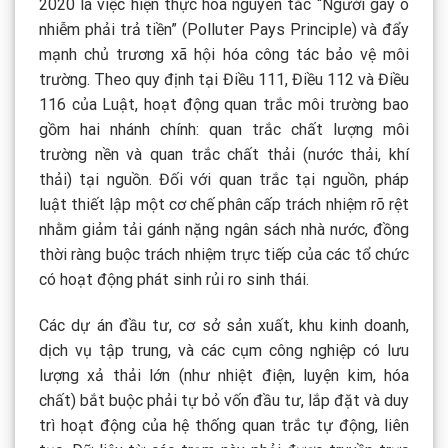
2020 là việc hiện thực hóa nguyên tắc “Người gây ô
nhiễm phải trả tiền” (Polluter Pays Principle) và đẩy
mạnh chủ trương xã hội hóa công tác bảo vệ môi
trường. Theo quy định tại Điều 111, Điều 112 và Điều
116 của Luật, hoạt động quan trắc môi trường bao
gồm hai nhánh chính: quan trắc chất lượng môi
trường nền và quan trắc chất thải (nước thải, khí
thải) tại nguồn. Đối với quan trắc tại nguồn, pháp
luật thiết lập một cơ chế phân cấp trách nhiệm rõ rệt
nhằm giảm tải gánh nặng ngân sách nhà nước, đồng
thời ràng buộc trách nhiệm trực tiếp của các tổ chức
có hoạt động phát sinh rủi ro sinh thái.
Các dự án đầu tư, cơ sở sản xuất, khu kinh doanh,
dịch vụ tập trung, và các cụm công nghiệp có lưu
lượng xả thải lớn (như nhiệt điện, luyện kim, hóa
chất) bắt buộc phải tự bỏ vốn đầu tư, lắp đặt và duy
trì hoạt động của hệ thống quan trắc tự động, liên