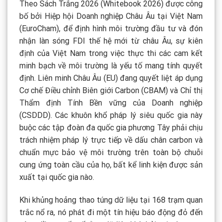
Theo Sách Trắng 2026 (Whitebook 2026) được công
bố bởi Hiệp hội Doanh nghiệp Châu Âu tại Việt Nam
(EuroCham), để định hình môi trường đầu tư và đón
nhận làn sóng FDI thế hệ mới từ châu Âu, sự kiên
định của Việt Nam trong việc thực thi các cam kết
minh bạch về môi trường là yếu tố mang tính quyết
định. Liên minh Châu Âu (EU) đang quyết liệt áp dụng
Cơ chế Điều chỉnh Biên giới Carbon (CBAM) và Chỉ thị
Thẩm định Tính Bền vững của Doanh nghiệp
(CSDDD). Các khuôn khổ pháp lý siêu quốc gia này
buộc các tập đoàn đa quốc gia phương Tây phải chịu
trách nhiệm pháp lý trực tiếp về dấu chân carbon và
chuẩn mực bảo vệ môi trường trên toàn bộ chuỗi
cung ứng toàn cầu của họ, bất kể linh kiện được sản
xuất tại quốc gia nào.
Khi khủng hoảng thao túng dữ liệu tại 168 trạm quan
trắc nổ ra, nó phát đi một tín hiệu báo động đỏ đến