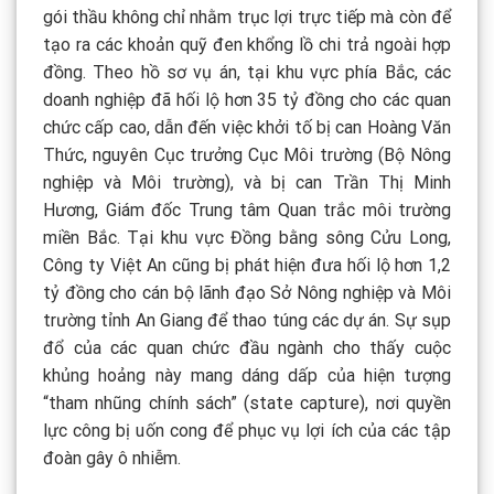
gói thầu không chỉ nhằm trục lợi trực tiếp mà còn để
tạo ra các khoản quỹ đen khổng lồ chi trả ngoài hợp
đồng. Theo hồ sơ vụ án, tại khu vực phía Bắc, các
doanh nghiệp đã hối lộ hơn 35 tỷ đồng cho các quan
chức cấp cao, dẫn đến việc khởi tố bị can Hoàng Văn
Thức, nguyên Cục trưởng Cục Môi trường (Bộ Nông
nghiệp và Môi trường), và bị can Trần Thị Minh
Hương, Giám đốc Trung tâm Quan trắc môi trường
miền Bắc. Tại khu vực Đồng bằng sông Cửu Long,
Công ty Việt An cũng bị phát hiện đưa hối lộ hơn 1,2
tỷ đồng cho cán bộ lãnh đạo Sở Nông nghiệp và Môi
trường tỉnh An Giang để thao túng các dự án. Sự sụp
đổ của các quan chức đầu ngành cho thấy cuộc
khủng hoảng này mang dáng dấp của hiện tượng
“tham nhũng chính sách” (state capture), nơi quyền
lực công bị uốn cong để phục vụ lợi ích của các tập
đoàn gây ô nhiễm.