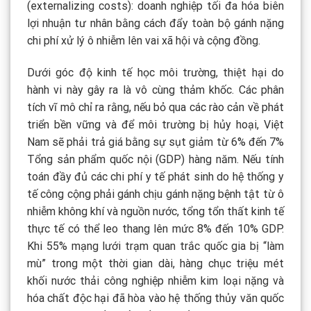
(externalizing costs): doanh nghiệp tối đa hóa biên
lợi nhuận tư nhân bằng cách đẩy toàn bộ gánh nặng
chi phí xử lý ô nhiễm lên vai xã hội và cộng đồng.
Dưới góc độ kinh tế học môi trường, thiệt hại do
hành vi này gây ra là vô cùng thảm khốc. Các phân
tích vĩ mô chỉ ra rằng, nếu bỏ qua các rào cản về phát
triển bền vững và để môi trường bị hủy hoại, Việt
Nam sẽ phải trả giá bằng sự sụt giảm từ 6% đến 7%
Tổng sản phẩm quốc nội (GDP) hàng năm. Nếu tính
toán đầy đủ các chi phí y tế phát sinh do hệ thống y
tế công cộng phải gánh chịu gánh nặng bệnh tật từ ô
nhiễm không khí và nguồn nước, tổng tổn thất kinh tế
thực tế có thể leo thang lên mức 8% đến 10% GDP.
Khi 55% mạng lưới trạm quan trắc quốc gia bị “làm
mù” trong một thời gian dài, hàng chục triệu mét
khối nước thải công nghiệp nhiễm kim loại nặng và
hóa chất độc hại đã hòa vào hệ thống thủy văn quốc