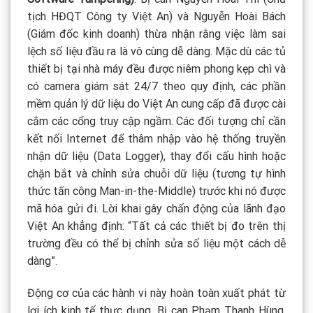
tịch HĐQT Công ty Việt An) và Nguyễn Hoài Bách
(Giám đốc kinh doanh) thừa nhận rằng việc làm sai
lệch số liệu đầu ra là vô cùng dễ dàng. Mặc dù các tủ
thiết bị tại nhà máy đều được niêm phong kẹp chì và
có camera giám sát 24/7 theo quy định, các phần
mềm quản lý dữ liệu do Việt An cung cấp đã được cài
cắm các cổng truy cập ngầm. Các đối tượng chỉ cần
kết nối Internet để thâm nhập vào hệ thống truyền
nhận dữ liệu (Data Logger), thay đổi cấu hình hoặc
chặn bắt và chỉnh sửa chuỗi dữ liệu (tương tự hình
thức tấn công Man-in-the-Middle) trước khi nó được
mã hóa gửi đi. Lời khai gây chấn động của lãnh đạo
Việt An khẳng định: “Tất cả các thiết bị đo trên thị
trường đều có thể bị chỉnh sửa số liệu một cách dễ
dàng”.
Động cơ của các hành vi này hoàn toàn xuất phát từ
lợi ích kinh tế thực dụng. Bị can Phạm Thanh Hùng,