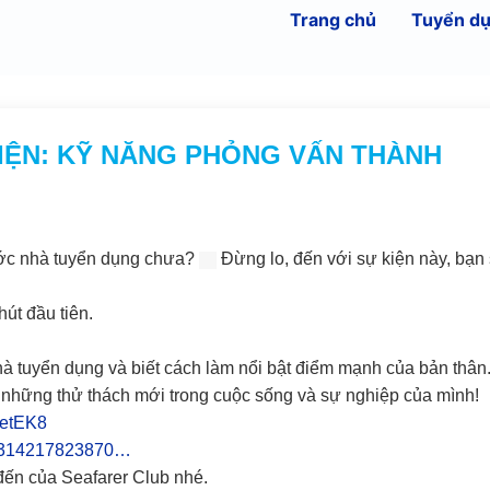
Trang chủ
Tuyển d
NG PHỎNG VẤN THÀNH
rước nhà tuyển dụng chưa?
Đừng lo, đến với sự kiện này, bạn
út đầu tiên.
hà tuyển dụng và biết cách làm nổi bật điểm mạnh của bản thân
những thử thách mới trong cuộc sống và sự nghiệp của mình!
YetEK8
t/9314217823870…
đến của Seafarer Club nhé.