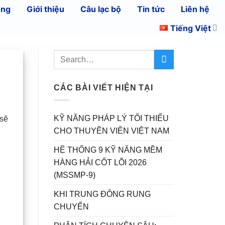
ụng
Giới thiệu
Câu lạc bộ
Tin tức
Liên hệ
Tiếng Việt
CÁC BÀI VIẾT HIỆN TẠI
KỸ NĂNG PHÁP LÝ TỐI THIỂU
 sẽ
CHO THUYỀN VIÊN VIỆT NAM
HỆ THỐNG 9 KỸ NĂNG MỀM
HÀNG HẢI CỐT LÕI 2026
.
(MSSMP-9)
KHI TRUNG ĐÔNG RUNG
CHUYỂN