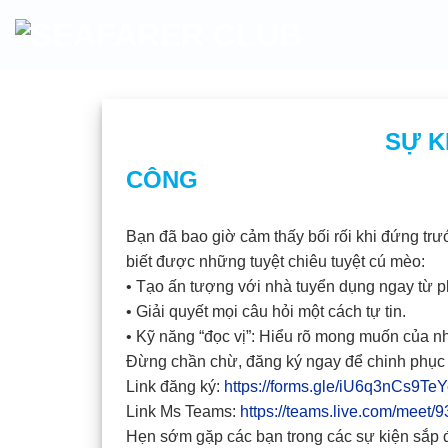
Skip
to
content
SỰ KIỆN: KỸ NĂ
CÔNG
Bạn đã bao giờ cảm thấy bối rối khi đứng t
biết được những tuyệt chiêu tuyệt cú mèo:
• Tạo ấn tượng với nhà tuyển dụng ngay từ ph
• Giải quyết mọi câu hỏi một cách tự tin.
• Kỹ năng “đọc vị”: Hiểu rõ mong muốn của n
Đừng chần chừ, đăng ký ngay để chinh phục 
Link đăng ký:
https://forms.gle/iU6q3nCs9Te
Link Ms Teams:
https://teams.live.com/mee
Hẹn sớm gặp các bạn trong các sự kiện sắp 