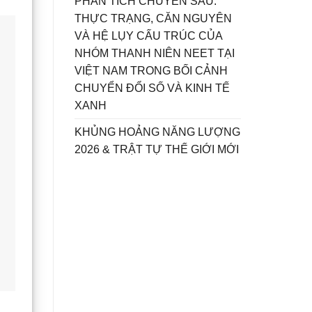
PHÂN TÍCH CHUYÊN SÂU:
THỰC TRẠNG, CĂN NGUYÊN
VÀ HỆ LỤY CẤU TRÚC CỦA
NHÓM THANH NIÊN NEET TẠI
VIỆT NAM TRONG BỐI CẢNH
CHUYỂN ĐỔI SỐ VÀ KINH TẾ
XANH
KHỦNG HOẢNG NĂNG LƯỢNG
2026 & TRẬT TỰ THẾ GIỚI MỚI