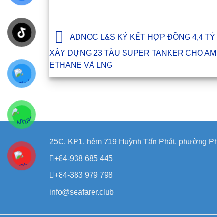
ADNOC L&S KÝ KẾT HỢP ĐỒNG 4,4 TỶ
XÂY DỰNG 23 TÀU SUPER TANKER CHO AM
ETHANE VÀ LNG
25C, KP1, hẻm 719 Huỳnh Tấn Phát, phường Ph
+84-938 685 445
+84-383 979 798
info@seafarer.club