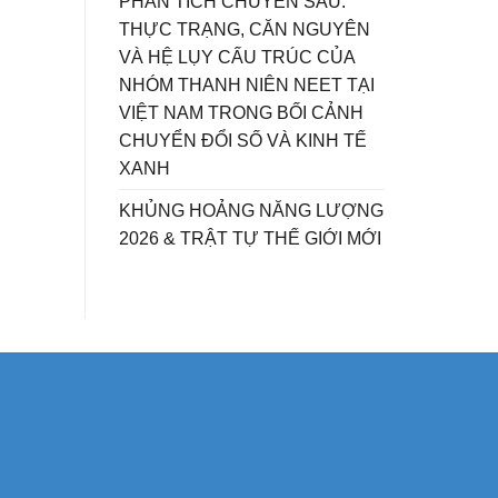
PHÂN TÍCH CHUYÊN SÂU:
THỰC TRẠNG, CĂN NGUYÊN
VÀ HỆ LỤY CẤU TRÚC CỦA
NHÓM THANH NIÊN NEET TẠI
VIỆT NAM TRONG BỐI CẢNH
CHUYỂN ĐỔI SỐ VÀ KINH TẾ
XANH
KHỦNG HOẢNG NĂNG LƯỢNG
2026 & TRẬT TỰ THẾ GIỚI MỚI