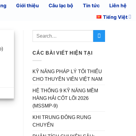
ụng
Giới thiệu
Câu lạc bộ
Tin tức
Liên hệ
Tiếng Việt
o)
CÁC BÀI VIẾT HIỆN TẠI
KỸ NĂNG PHÁP LÝ TỐI THIỂU
CHO THUYỀN VIÊN VIỆT NAM
HỆ THỐNG 9 KỸ NĂNG MỀM
HÀNG HẢI CỐT LÕI 2026
(MSSMP-9)
KHI TRUNG ĐÔNG RUNG
CHUYỂN