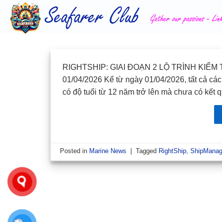
Skip
to
content
RIGHTSHIP: GIAI ĐOẠN 2 LỘ TRÌNH KIỂ
01/04/2026 Kể từ ngày 01/04/2026, tất cả các
có độ tuổi từ 12 năm trở lên mà chưa có kết 
Posted in
Marine News
|
Tagged
RightShip
,
ShipMana