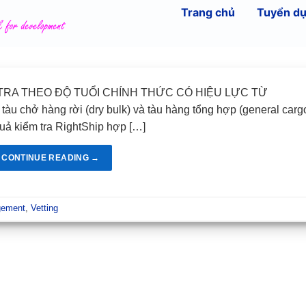
Trang chủ
Tuyển d
M TRA THEO ĐỘ TUỔI CHÍNH THỨC CÓ HIỆU LỰC TỪ
 tàu chở hàng rời (dry bulk) và tàu hàng tổng hợp (general carg
quả kiểm tra RightShip hợp […]
CONTINUE READING
→
gement
,
Vetting