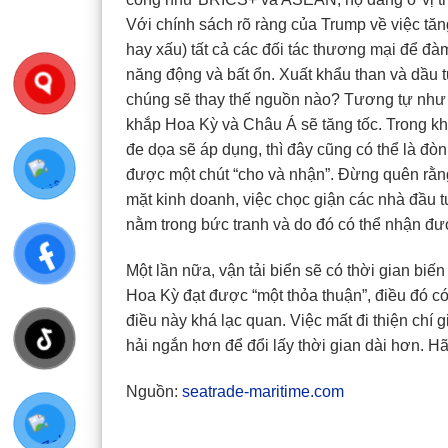
Với chính sách rõ ràng của Trump về việc tăng
hay xấu) tất cả các đối tác thương mại để đ
năng động và bất ổn. Xuất khẩu than và dầu 
chúng sẽ thay thế nguồn nào? Tương tự như 
khắp Hoa Kỳ và Châu Á sẽ tăng tốc. Trong kh
đe dọa sẽ áp dụng, thì đây cũng có thể là đò
được một chút “cho và nhận”. Đừng quên rằ
mặt kinh doanh, việc chọc giận các nhà đầu 
nằm trong bức tranh và do đó có thể nhận đư
Một lần nữa, vận tải biển sẽ có thời gian bi
Hoa Kỳ đạt được “một thỏa thuận”, điều đó c
điều này khá lạc quan. Việc mất đi thiện chí
hải ngắn hơn để đổi lấy thời gian dài hơn. H
Nguồn:
seatrade-maritime.com