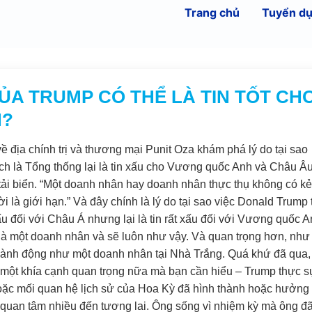
Trang chủ
Tuyển d
ỦA TRUMP CÓ THỂ LÀ TIN TỐT CH
N?
 địa chính trị và thương mại Punit Oza khám phá lý do tại sao
ch là Tổng thống lại là tin xấu cho Vương quốc Anh và Châu Â
 tải biển. “Một doanh nhân hay doanh nhân thực thụ không có kẻ
ời là giới hạn.” Và đây chính là lý do tại sao việc Donald Trump 
u đối với Châu Á nhưng lại là tin rất xấu đối với Vương quốc 
là một doanh nhân và sẽ luôn như vậy. Và quan trọng hơn, như
 hành động như một doanh nhân tại Nhà Trắng. Quá khứ đã qua,
Có một khía cạnh quan trọng nữa mà bạn cần hiểu – Trump thực s
 hoặc mối quan hệ lịch sử của Hoa Kỳ đã hình thành hoặc hưởng
ự quan tâm nhiều đến tương lai. Ông sống vì nhiệm kỳ mà ông đ