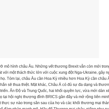
á vỡ mô hình châu Âu. Những vết thương Brexit vẫn còn mới tron
ặt với một thách thức lớn với cuộc xung đột Nga-Ukraine, gây 
a họ. Tóm lại, châu Âu cần Hoa Kỳ nhiều hơn Hoa Kỳ cần châu 
hắn sẽ thua thiệt. Mặt khác, Châu Á có đủ sự đa dạng và thươ
triển. Ấn Độ và Trung Quốc, hai khối quyền lực, vừa mới dàn x
họ tại hội nghị thượng đỉnh BRICS gần đây và mở rộng liên min
 thực sự nào trong sân sau của họ và các khối thương mại thà
hế đàm phán mạnh mẽ. Hãy để Thương mại chảy, giống như n