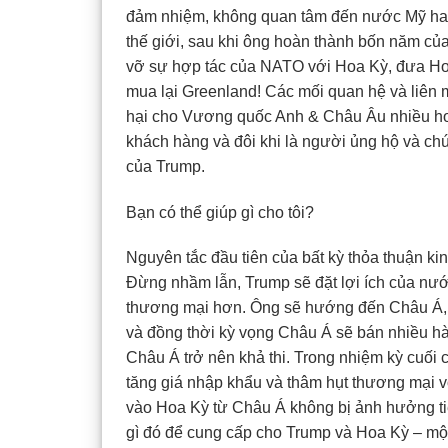
đảm nhiệm, không quan tâm đến nước Mỹ hay
thế giới, sau khi ông hoàn thành bốn năm củ
vỡ sự hợp tác của NATO với Hoa Kỳ, đưa Hoa 
mua lại Greenland! Các mối quan hệ và liên mi
hại cho Vương quốc Anh & Châu Âu nhiều hơn
khách hàng và đôi khi là người ủng hộ và ch
của Trump.
Bạn có thể giúp gì cho tôi?
Nguyên tắc đầu tiên của bất kỳ thỏa thuận ki
Đừng nhầm lẫn, Trump sẽ đặt lợi ích của nước
thương mại hơn. Ông sẽ hướng đến Châu Á, đ
và đồng thời kỳ vọng Châu Á sẽ bán nhiều hà
Châu Á trở nên khả thi. Trong nhiệm kỳ cuối
tăng giá nhập khẩu và thâm hụt thương mại v
vào Hoa Kỳ từ Châu Á không bị ảnh hưởng tiêu
gì đó để cung cấp cho Trump và Hoa Kỳ – một