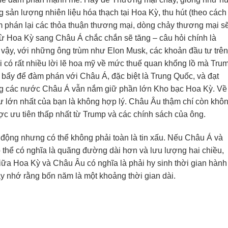
 sản lượng nhiên liệu hóa thạch tại Hoa Kỳ, thu hút (theo cách 
àm phán lại các thỏa thuận thương mại, dòng chảy thương mại s
từ Hoa Kỳ sang Châu Á chắc chắn sẽ tăng – câu hỏi chính là
vậy, với những ông trùm như Elon Musk, các khoản đầu tư trên
i có rất nhiều lời lẽ hoa mỹ về mức thuế quan khổng lồ mà Tru
n bẩy để đàm phán với Châu Á, đặc biệt là Trung Quốc, và đạt
ng các nước Châu Á vẫn nắm giữ phần lớn Kho bạc Hoa Kỳ. Về
tư lớn nhất của bạn là không hợp lý. Châu Âu thậm chí còn khô
ợc ưu tiên thấp nhất từ Trump và các chính sách của ông.
ến động nhưng có thể không phải toàn là tin xấu. Nếu Châu Á và
ó thể có nghĩa là quãng đường dài hơn và lưu lượng hai chiều,
 giữa Hoa Kỳ và Châu Âu có nghĩa là phải hy sinh thời gian hành
ãy nhớ rằng bốn năm là một khoảng thời gian dài.