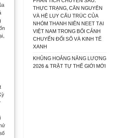
PHÂN TÍCH CHUYÊN SÂU:
ủa
THỰC TRẠNG, CĂN NGUYÊN
á
VÀ HỆ LỤY CẤU TRÚC CỦA
g
NHÓM THANH NIÊN NEET TẠI
tổn
VIỆT NAM TRONG BỐI CẢNH
i,
CHUYỂN ĐỔI SỐ VÀ KINH TẾ
XANH
KHỦNG HOẢNG NĂNG LƯỢNG
2026 & TRẬT TỰ THẾ GIỚI MỚI
t
Kỳ
ừ
i
thứ
 số