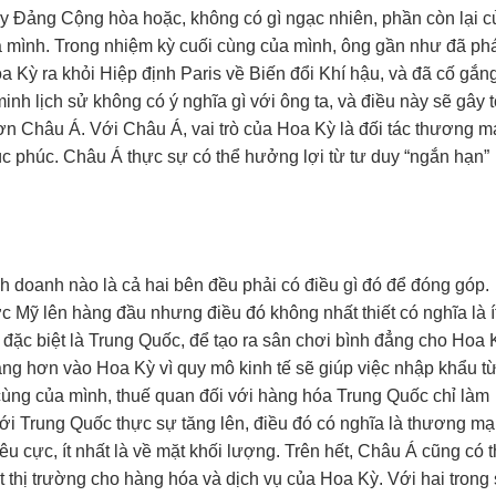
 Đảng Cộng hòa hoặc, không có gì ngạc nhiên, phần còn lại c
a mình. Trong nhiệm kỳ cuối cùng của mình, ông gần như đã ph
Kỳ ra khỏi Hiệp định Paris về Biến đổi Khí hậu, và đã cố gắn
nh lịch sử không có ý nghĩa gì với ông ta, và điều này sẽ gây 
 Châu Á. Với Châu Á, vai trò của Hoa Kỳ là đối tác thương mạ
úc phúc. Châu Á thực sự có thể hưởng lợi từ tư duy “ngắn hạn”
nh doanh nào là cả hai bên đều phải có điều gì đó để đóng góp.
 Mỹ lên hàng đầu nhưng điều đó không nhất thiết có nghĩa là í
ặc biệt là Trung Quốc, để tạo ra sân chơi bình đẳng cho Hoa 
ng hơn vào Hoa Kỳ vì quy mô kinh tế sẽ giúp việc nhập khẩu t
 cùng của mình, thuế quan đối với hàng hóa Trung Quốc chỉ làm
ới Trung Quốc thực sự tăng lên, điều đó có nghĩa là thương mạ
 cực, ít nhất là về mặt khối lượng. Trên hết, Châu Á cũng có 
 thị trường cho hàng hóa và dịch vụ của Hoa Kỳ. Với hai trong