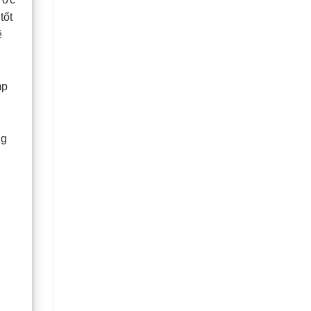
tốt
ẽ
mp
ng