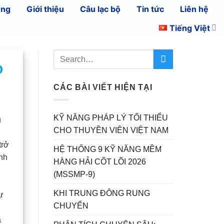
ụng
Giới thiệu
Câu lạc bộ
Tin tức
Liên hệ
Tiếng Việt
O
CÁC BÀI VIẾT HIỆN TẠI
KỸ NĂNG PHÁP LÝ TỐI THIỂU
u
CHO THUYỀN VIÊN VIỆT NAM
trở
HỆ THỐNG 9 KỸ NĂNG MỀM
Anh
HÀNG HẢI CỐT LÕI 2026
(MSSMP-9)
KHI TRUNG ĐÔNG RUNG
ự
CHUYỂN
ã