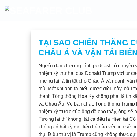
Skip
to
content
TẠI SAO CHIẾN THẮNG C
CHÂU Á VÀ VẬN TẢI BIỂ
Người dẫn chương trình podcast trò chuyện về
nhiệm kỳ thứ hai của Donald Trump với tư cá
nhưng lại là tin tốt cho Châu Á và ngành vận
thù. Một khi anh ta hiểu được điều này, bầu tr
thành Tổng thống Hoa Kỳ không phải là tin xấ
và Châu Âu. Về bản chất, Tổng thống Trump 
nhiệm kỳ trước của ông đã cho thấy, ông sẽ
Tương lai thì không, tất cả đều là Hiện tại 
không có bất kỳ mối liên hệ nào với lịch sử
thụ. Điều thú vị là Trump cũng không thực s