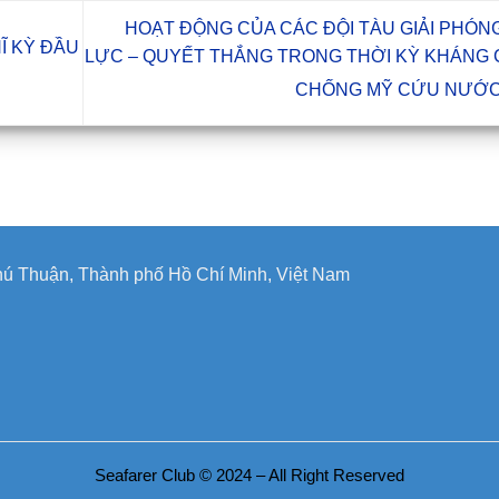
HOẠT ĐỘNG CỦA CÁC ĐỘI TÀU GIẢI PHÓNG
Ĩ KỲ ĐẦU
LỰC – QUYẾT THẮNG TRONG THỜI KỲ KHÁNG 
CHỐNG MỸ CỨU NƯỚ
ú Thuận, Thành phố Hồ Chí Minh, Việt Nam
Seafarer Club © 2024 – All Right Reserved