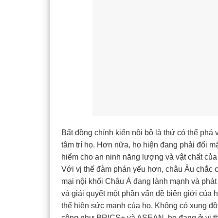
Bất đồng chính kiến nội bộ là thứ có thể ph
tâm trí họ. Hơn nữa, họ hiện đang phải đối m
hiểm cho an ninh năng lượng và vật chất củ
Với vị thế đàm phán yếu hơn, châu Âu chắc c
mại nội khối Châu Á đang lành mạnh và phát 
và giải quyết một phần vấn đề biên giới của 
thể hiện sức mạnh của họ. Không có xung đột
công như BRICS+ và ASEAN, họ đang ở vị t